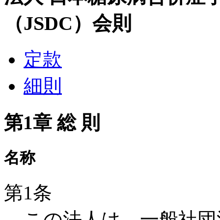
定款
細則
第1章 総 則
名称
第1条
この法人は、一般社団